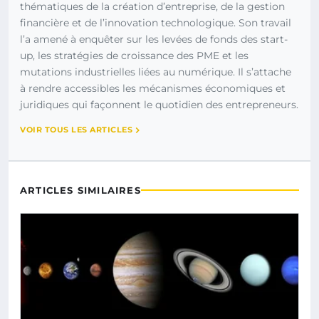
thématiques de la création d’entreprise, de la gestion
financière et de l’innovation technologique. Son travail
l’a amené à enquêter sur les levées de fonds des start-
up, les stratégies de croissance des PME et les
mutations industrielles liées au numérique. Il s’attache
à rendre accessibles les mécanismes économiques et
juridiques qui façonnent le quotidien des entrepreneurs.
VOIR TOUS LES ARTICLES
ARTICLES SIMILAIRES