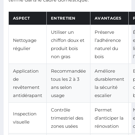
ASPECT
ENTRETIEN
AVANTAGES
Utiliser un
Préserve
É
Nettoyage
chiffon doux et
l’adhérence
régulier
produit bois
naturel du
l
non gras
bois
Application
Recommandée
Améliore
B
de
tous les 2 à 3
durablement
revêtement
ans selon
la sécurité
antidérapant
usage
escalier
Contrôle
Permet
Inspection
trimestriel des
d’anticiper la
visuelle
zones usées
rénovation