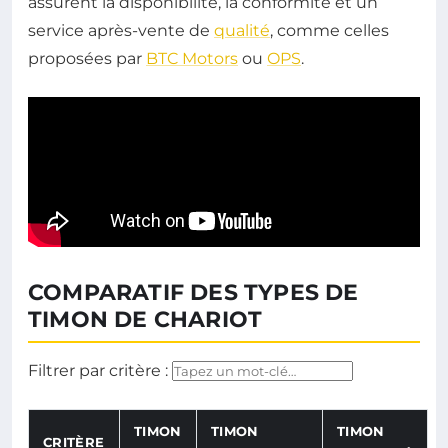
assurent la disponibilité, la conformité et un
service après-vente de
qualité
, comme celles
proposées par
BTC Motors
ou
OPS
.
COMPARATIF DES TYPES DE
TIMON DE CHARIOT
Filtrer par critère :
Filtre les critères affichés dans le tableau en temps r
TIMON
TIMON
TIMON
CRITÈRE