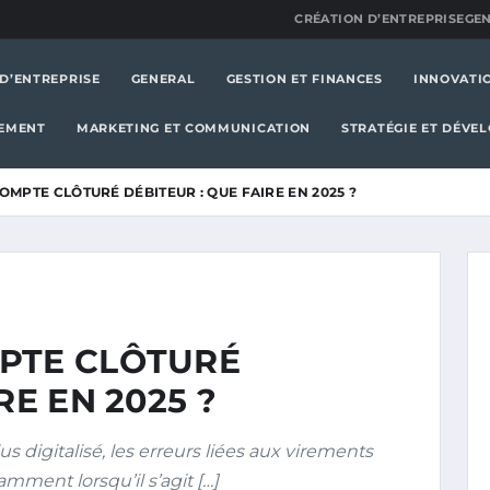
CRÉATION D’ENTREPRISE
GE
D’ENTREPRISE
GENERAL
GESTION ET FINANCES
INNOVATI
GEMENT
MARKETING ET COMMUNICATION
STRATÉGIE ET DÉVE
OMPTE CLÔTURÉ DÉBITEUR : QUE FAIRE EN 2025 ?
PTE CLÔTURÉ
RE EN 2025 ?
 digitalisé, les erreurs liées aux virements
ment lorsqu’il s’agit […]