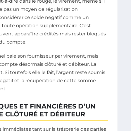
est-à-dire dans le rouge, le virement, même s’il
e pas un moyen de régularisation
 considérer ce solde négatif comme un
toute opération supplémentaire. C’est
euvent apparaître crédités mais rester bloqués
e du compte.
nel paie son fournisseur par virement, mais
 compte désormais clôturé et débiteur. La
Si toutefois elle le fait, l’argent reste soumis
égatif et la récupération de cette somme
nt.
UES ET FINANCIÈRES D’UN
E CLÔTURÉ ET DÉBITEUR
 immédiates tant sur la trésorerie des parties