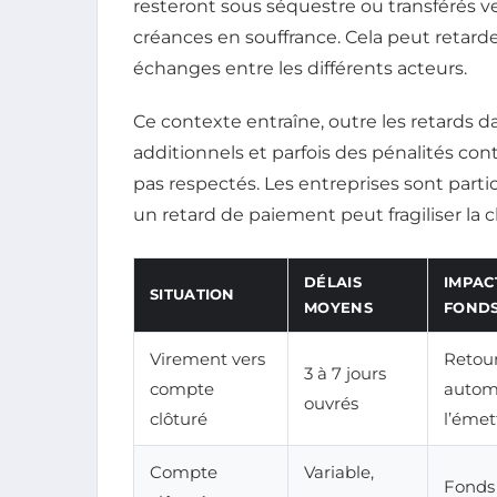
resteront sous séquestre ou transférés v
créances en souffrance. Cela peut retarde
échanges entre les différents acteurs.
Ce contexte entraîne, outre les retards 
additionnels et parfois des pénalités cont
pas respectés. Les entreprises sont part
un retard de paiement peut fragiliser la
DÉLAIS
IMPAC
SITUATION
MOYENS
FOND
Virement vers
Retou
3 à 7 jours
compte
autom
ouvrés
clôturé
l’émet
Compte
Variable,
Fonds