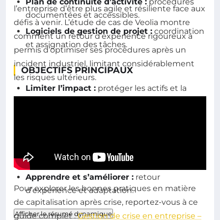
Plan de continuité d’activité :
procédures
l’entreprise d’être plus agile et résiliente face aux
documentées et accessibles.
défis à venir. L’étude de cas de Veolia montre
Logiciels de gestion de projet :
coordination
comment un retour d’expérience rigoureux a
et assignation des tâches.
permis d’optimiser ses procédures après un
incident industriel, limitant considérablement
OBJECTIFS PRINCIPAUX
les risques ultérieurs.
Limiter l’impact :
protéger les actifs et la
réputation.
Restaurer la confiance :
transparence et
communication claire.
Assurer la continuité :
maintien des
opérations malgré la crise.
Apprendre et s’améliorer :
retour
Pour explorer les bonnes pratiques en matière
d’expérience et adaptation.
de capitalisation après crise, reportez-vous à ce
Afficher le résumé dynamique
guide complet :
Gestion de crise en entreprise –