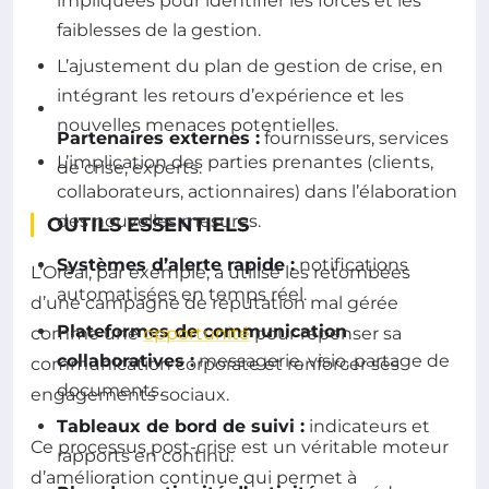
impliquées pour identifier les forces et les
faiblesses de la gestion.
L’ajustement du plan de gestion de crise, en
intégrant les retours d’expérience et les
nouvelles menaces potentielles.
Partenaires externes :
fournisseurs, services
L’implication des parties prenantes (clients,
de crise, experts.
collaborateurs, actionnaires) dans l’élaboration
des nouvelles mesures.
OUTILS ESSENTIELS
Systèmes d’alerte rapide :
notifications
L’Oréal, par exemple, a utilisé les retombées
automatisées en temps réel.
d’une campagne de réputation mal gérée
Plateformes de communication
comme une
opportunité
pour repenser sa
collaboratives :
messagerie, visio, partage de
communication corporate et renforcer ses
documents.
engagements sociaux.
Tableaux de bord de suivi :
indicateurs et
Ce processus post-crise est un véritable moteur
rapports en continu.
d’amélioration continue qui permet à