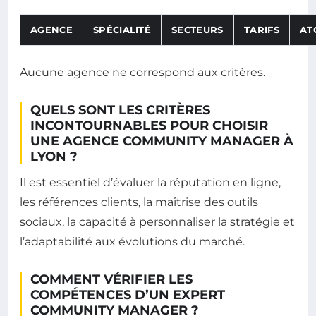
Choisissez un critère pour trier les agences
AGENCE
SPÉCIALITÉ
SECTEURS
TARIFS
AT
Tableau comparatif des agences community manager avec 
Aucune agence ne correspond aux critères.
QUELS SONT LES CRITÈRES
INCONTOURNABLES POUR CHOISIR
UNE AGENCE COMMUNITY MANAGER À
LYON ?
Il est essentiel d’évaluer la réputation en ligne,
les références clients, la maîtrise des outils
sociaux, la capacité à personnaliser la stratégie et
l’adaptabilité aux évolutions du marché.
COMMENT VÉRIFIER LES
COMPÉTENCES D’UN EXPERT
COMMUNITY MANAGER ?