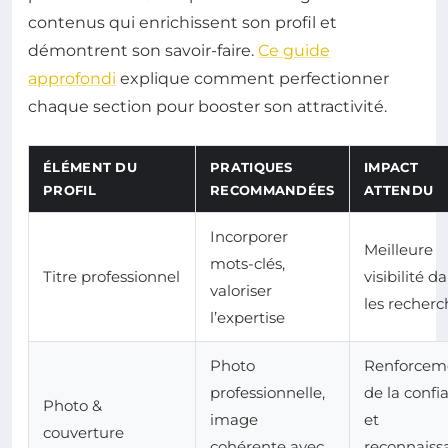
contenus qui enrichissent son profil et
démontrent son savoir-faire.
Ce guide
approfondi
explique comment perfectionner
chaque section pour booster son attractivité.
ÉLÉMENT DU
PRATIQUES
IMPACT
PROFIL
RECOMMANDÉES
ATTENDU
Incorporer
Meilleure
mots-clés,
Titre professionnel
visibilité d
valoriser
les recherc
l’expertise
Photo
Renforcem
professionnelle,
de la confi
Photo &
image
et
couverture
cohérente avec
reconnaiss