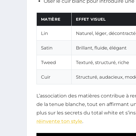
Oser le cuir blanc pour introduire un
MATIÈRE
EFFET VISUEL
Lin
Naturel, léger, décontracté
Satin
Brillant, fluide, élégant
Tweed
Texturé, structuré, riche
Cuir
Structuré, audacieux, mo
L’association des matières contribue à ren
de la tenue blanche, tout en affirmant u
plus sur les secrets du total white et s’in
réinvente ton style
.