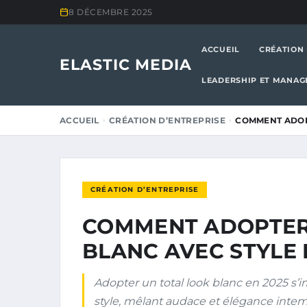
8 DÉCEMBRE 2025
ACCUEIL
CRÉATION 
ELASTIC MEDIA
LEADERSHIP ET MANA
ACCUEIL
CRÉATION D’ENTREPRISE
COMMENT ADOPT
CRÉATION D’ENTREPRISE
COMMENT ADOPTER 
BLANC AVEC STYLE 
Adopter un total look blanc en 2025 s
style, mêlant audace et élégance intemp