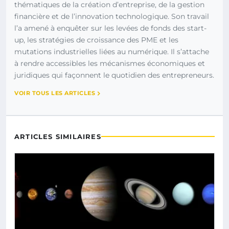
thématiques de la création d’entreprise, de la gestion
financière et de l’innovation technologique. Son travail
l’a amené à enquêter sur les levées de fonds des start-
up, les stratégies de croissance des PME et les
mutations industrielles liées au numérique. Il s’attache
à rendre accessibles les mécanismes économiques et
juridiques qui façonnent le quotidien des entrepreneurs.
VOIR TOUS LES ARTICLES
ARTICLES SIMILAIRES