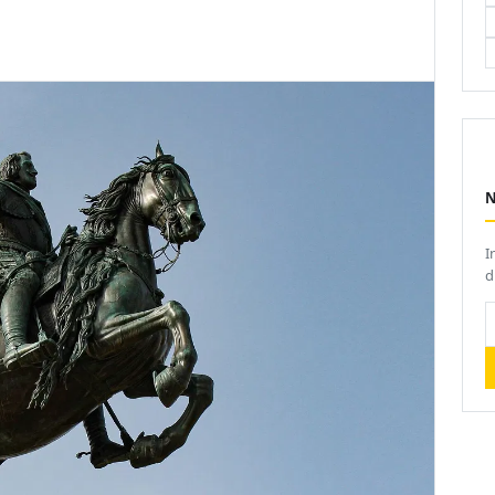
I
d
V