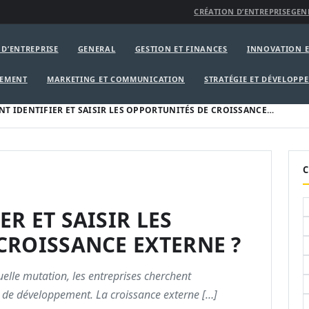
CRÉATION D’ENTREPRISE
GEN
 D’ENTREPRISE
GENERAL
GESTION ET FINANCES
INNOVATION E
GEMENT
MARKETING ET COMMUNICATION
STRATÉGIE ET DÉVELOPP
T IDENTIFIER ET SAISIR LES OPPORTUNITÉS DE CROISSANCE…
C
R ET SAISIR LES
CROISSANCE EXTERNE ?
lle mutation, les entreprises cherchent
 de développement. La croissance externe […]